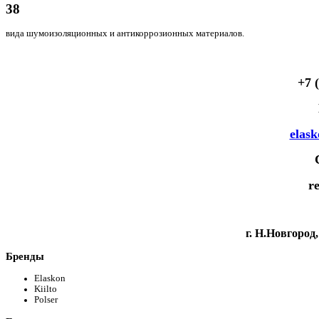
38
вида шумоизоляционных и антикоррозионных материалов.
+7 
elas
r
г. Н.Новгород,
Бренды
Elaskon
Kiilto
Polser