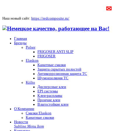
✉
Наш новый сайт:
https://redcomposite.ru/
Главная
Бренды
Polser
FRIGOSER ANTI SLIP
FRIGOSER
Elaskon
Канатные смазки
Защита скрытых полостей
Антикоррозионная защита ТС
Шумоизоляция ТС
Kiilto
Дисперсные клеи
EPI системы
Клеи-расплавы
Проичие клеи
Влагостойкие клеи
О Компании
Смазки Elaskon
Канатные смазки
Новости
Subline Menu Item
Контакты