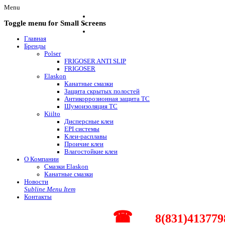
Menu
Toggle menu for Small Screens
Главная
Бренды
Polser
FRIGOSER ANTI SLIP
FRIGOSER
Elaskon
Канатные смазки
Защита скрытых полостей
Антикоррозионная защита ТС
Шумоизоляция ТС
Kiilto
Дисперсные клеи
EPI системы
Клеи-расплавы
Проичие клеи
Влагостойкие клеи
О Компании
Смазки Elaskon
Канатные смазки
Новости
Subline Menu Item
Контакты
☎
8(831)413779