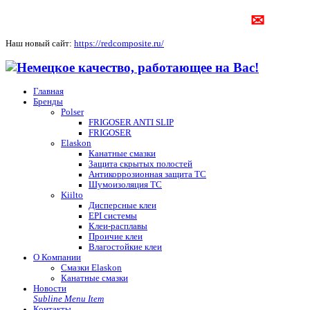
✉
Наш новый сайт:
https://redcomposite.ru/
Главная
Бренды
Polser
FRIGOSER ANTI SLIP
FRIGOSER
Elaskon
Канатные смазки
Защита скрытых полостей
Антикоррозионная защита ТС
Шумоизоляция ТС
Kiilto
Дисперсные клеи
EPI системы
Клеи-расплавы
Проичие клеи
Влагостойкие клеи
О Компании
Смазки Elaskon
Канатные смазки
Новости
Subline Menu Item
Контакты