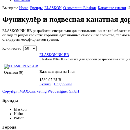
Вы здесь:
Home
Бренды
ELASKON
О компании Elaskon
Канатные смазки
Ф
Фуникулёр и подвесная канатная до
ELASKON NK-BB разработан специально для использования в этой области и
обладает рядом свойств: хорошие адгезионные смазочные свойства, термост
стандарты коэффициентов трения.
Количество:
ELASKON NK-BB
Elaskon NK-BB - смазка для тросов разработана специ
Базовая цена за 1 кг:
Отзывов (0)
1539.97 RUB
Купить
Подробнее
Copyright MAXXmarketing Webdesigner GmbH
Бренды
Elaskon
Kiilto
Polser
Города