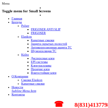
Menu
Toggle menu for Small Screens
Главная
Бренды
Polser
FRIGOSER ANTI SLIP
FRIGOSER
Elaskon
Канатные смазки
Защита скрытых полостей
Антикоррозионная защита ТС
Шумоизоляция ТС
Kiilto
Дисперсные клеи
EPI системы
Клеи-расплавы
Проичие клеи
Влагостойкие клеи
О Компании
Смазки Elaskon
Канатные смазки
Новости
Subline Menu Item
Контакты
☎
8(831)413779