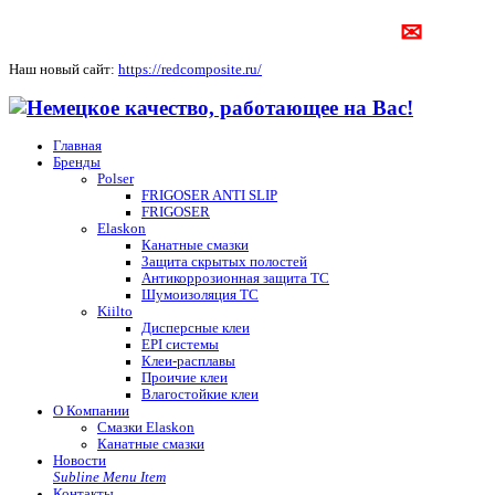
✉
Наш новый сайт:
https://redcomposite.ru/
Главная
Бренды
Polser
FRIGOSER ANTI SLIP
FRIGOSER
Elaskon
Канатные смазки
Защита скрытых полостей
Антикоррозионная защита ТС
Шумоизоляция ТС
Kiilto
Дисперсные клеи
EPI системы
Клеи-расплавы
Проичие клеи
Влагостойкие клеи
О Компании
Смазки Elaskon
Канатные смазки
Новости
Subline Menu Item
Контакты