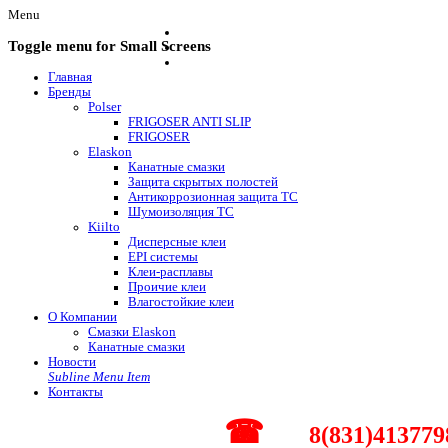
Menu
Toggle menu for Small Screens
Главная
Бренды
Polser
FRIGOSER ANTI SLIP
FRIGOSER
Elaskon
Канатные смазки
Защита скрытых полостей
Антикоррозионная защита ТС
Шумоизоляция ТС
Kiilto
Дисперсные клеи
EPI системы
Клеи-расплавы
Проичие клеи
Влагостойкие клеи
О Компании
Смазки Elaskon
Канатные смазки
Новости
Subline Menu Item
Контакты
☎
8(831)413779