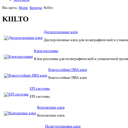
Вы здесь:
Home
Бренды
Kiilto
KIILTO
Дисперсионные клеи
Дисперсионные клеи для полиграфической и упак
Клеи-расплавы
Клеи-расплавы для полиграфической и упаковочной про
Влагостойкие ПВА клеи
Влагостойкие ПВА клеи
EPI системы
EPI системы
Контактные клеи
Контактные клеи
Полиуретановые клеи