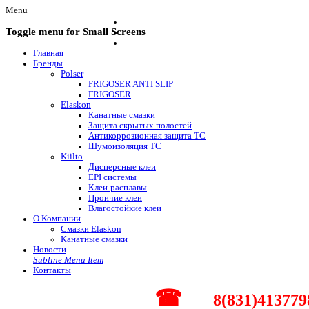
Menu
Toggle menu for Small Screens
Главная
Бренды
Polser
FRIGOSER ANTI SLIP
FRIGOSER
Elaskon
Канатные смазки
Защита скрытых полостей
Антикоррозионная защита ТС
Шумоизоляция ТС
Kiilto
Дисперсные клеи
EPI системы
Клеи-расплавы
Проичие клеи
Влагостойкие клеи
О Компании
Смазки Elaskon
Канатные смазки
Новости
Subline Menu Item
Контакты
☎
8(831)413779