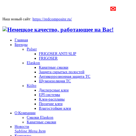
✉
Наш новый сайт:
https://redcomposite.ru/
Главная
Бренды
Polser
FRIGOSER ANTI SLIP
FRIGOSER
Elaskon
Канатные смазки
Защита скрытых полостей
Антикоррозионная защита ТС
Шумоизоляция ТС
Kiilto
Дисперсные клеи
EPI системы
Клеи-расплавы
Проичие клеи
Влагостойкие клеи
О Компании
Смазки Elaskon
Канатные смазки
Новости
Subline Menu Item
Контакты