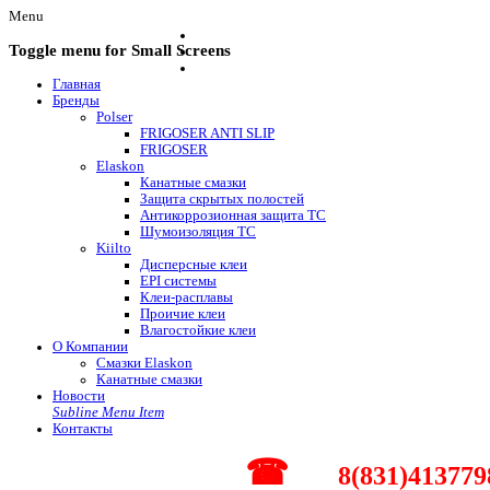
Menu
Toggle menu for Small Screens
Главная
Бренды
Polser
FRIGOSER ANTI SLIP
FRIGOSER
Elaskon
Канатные смазки
Защита скрытых полостей
Антикоррозионная защита ТС
Шумоизоляция ТС
Kiilto
Дисперсные клеи
EPI системы
Клеи-расплавы
Проичие клеи
Влагостойкие клеи
О Компании
Смазки Elaskon
Канатные смазки
Новости
Subline Menu Item
Контакты
☎
8(831)413779