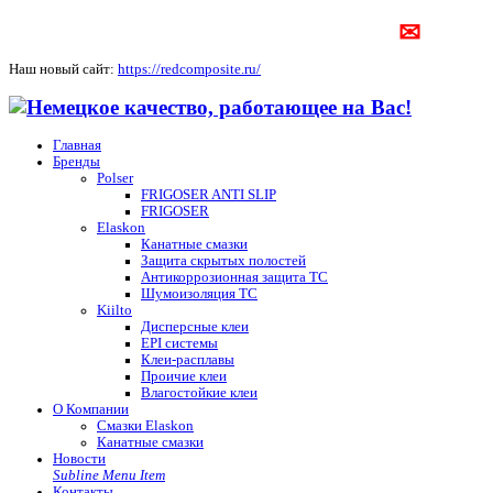
✉
Наш новый сайт:
https://redcomposite.ru/
Главная
Бренды
Polser
FRIGOSER ANTI SLIP
FRIGOSER
Elaskon
Канатные смазки
Защита скрытых полостей
Антикоррозионная защита ТС
Шумоизоляция ТС
Kiilto
Дисперсные клеи
EPI системы
Клеи-расплавы
Проичие клеи
Влагостойкие клеи
О Компании
Смазки Elaskon
Канатные смазки
Новости
Subline Menu Item
Контакты