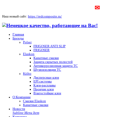
✉
Наш новый сайт:
https://redcomposite.ru/
Главная
Бренды
Polser
FRIGOSER ANTI SLIP
FRIGOSER
Elaskon
Канатные смазки
Защита скрытых полостей
Антикоррозионная защита ТС
Шумоизоляция ТС
Kiilto
Дисперсные клеи
EPI системы
Клеи-расплавы
Проичие клеи
Влагостойкие клеи
О Компании
Смазки Elaskon
Канатные смазки
Новости
Subline Menu Item
Контакты