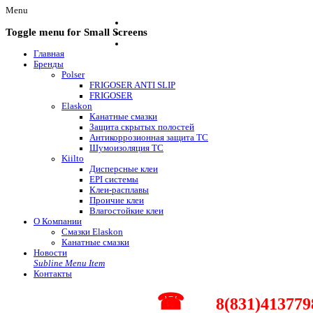
Menu
Toggle menu for Small Screens
Главная
Бренды
Polser
FRIGOSER ANTI SLIP
FRIGOSER
Elaskon
Канатные смазки
Защита скрытых полостей
Антикоррозионная защита ТС
Шумоизоляция ТС
Kiilto
Дисперсные клеи
EPI системы
Клеи-расплавы
Проичие клеи
Влагостойкие клеи
О Компании
Смазки Elaskon
Канатные смазки
Новости
Subline Menu Item
Контакты
☎
8(831)413779