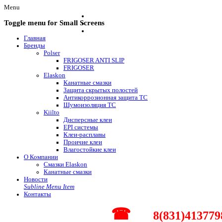
Menu
Toggle menu for Small Screens
Главная
Бренды
Polser
FRIGOSER ANTI SLIP
FRIGOSER
Elaskon
Канатные смазки
Защита скрытых полостей
Антикоррозионная защита ТС
Шумоизоляция ТС
Kiilto
Дисперсные клеи
EPI системы
Клеи-расплавы
Проичие клеи
Влагостойкие клеи
О Компании
Смазки Elaskon
Канатные смазки
Новости
Subline Menu Item
Контакты
☎
8(831)413779