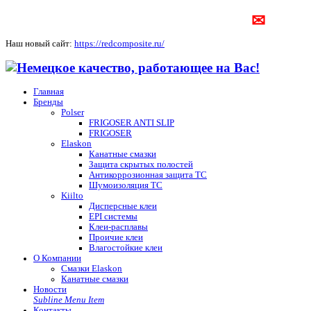
✉
Наш новый сайт:
https://redcomposite.ru/
Главная
Бренды
Polser
FRIGOSER ANTI SLIP
FRIGOSER
Elaskon
Канатные смазки
Защита скрытых полостей
Антикоррозионная защита ТС
Шумоизоляция ТС
Kiilto
Дисперсные клеи
EPI системы
Клеи-расплавы
Проичие клеи
Влагостойкие клеи
О Компании
Смазки Elaskon
Канатные смазки
Новости
Subline Menu Item
Контакты