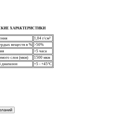
СКИЕ ХАРАКТЕРИСТИКИ
ения
1,04 г/см³
ердых веществ в %
>50%
ия
>5 часа
мого слоя (мкм)
1500 мкм
 диапазон
+5 - +45°С