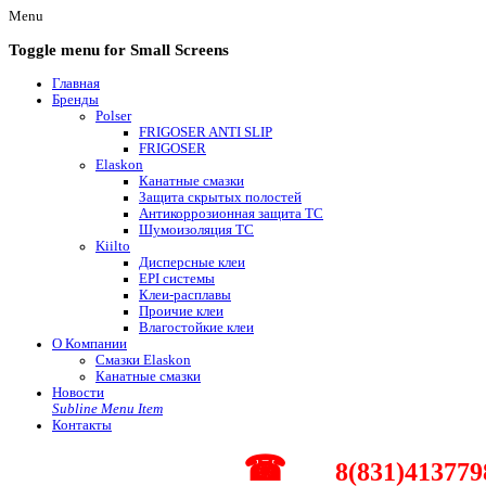
Menu
Toggle menu for Small Screens
Главная
Бренды
Polser
FRIGOSER ANTI SLIP
FRIGOSER
Elaskon
Канатные смазки
Защита скрытых полостей
Антикоррозионная защита ТС
Шумоизоляция ТС
Kiilto
Дисперсные клеи
EPI системы
Клеи-расплавы
Проичие клеи
Влагостойкие клеи
О Компании
Смазки Elaskon
Канатные смазки
Новости
Subline Menu Item
Контакты
☎
8(831)413779