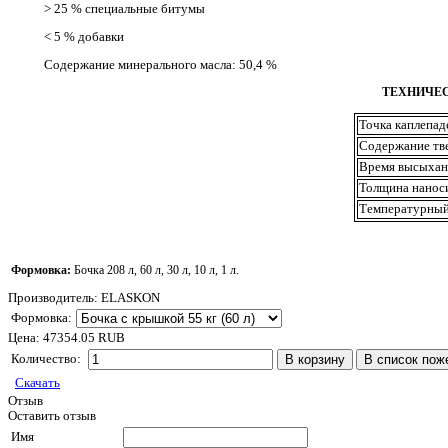
> 25 % специальные битумы
< 5 % добавки
Содержание минерального масла: 50,4 %
ТЕХНИЧЕ
Точка каплепад
Содержание тв
Время высыхан
Толщина наноси
Температурный
Формовка:
Бочка 208 л, 60 л, 30 л, 10 л, 1 л.
Производитель:
ELASKON
Формовка:
Цена:
47354.05 RUB
Количество:
Скачать
Отзыв
Оставить отзыв
Имя