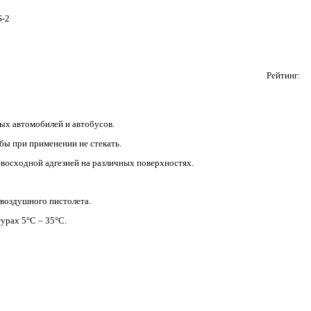
S-2
Рейтинг:
ых автомобилей и автобусов.
бы при применении не стекать.
евосходной адгезией на различных поверхностях.
звоздушного пистолета.
урах 5°C – 35°C.