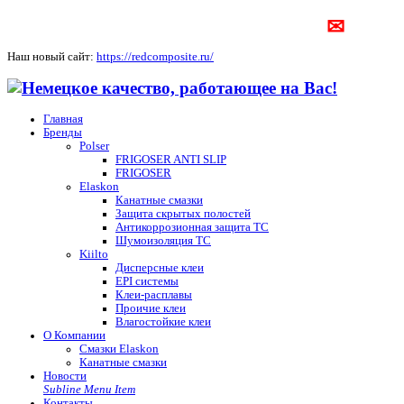
✉
Наш новый сайт:
https://redcomposite.ru/
Главная
Бренды
Polser
FRIGOSER ANTI SLIP
FRIGOSER
Elaskon
Канатные смазки
Защита скрытых полостей
Антикоррозионная защита ТС
Шумоизоляция ТС
Kiilto
Дисперсные клеи
EPI системы
Клеи-расплавы
Проичие клеи
Влагостойкие клеи
О Компании
Смазки Elaskon
Канатные смазки
Новости
Subline Menu Item
Контакты